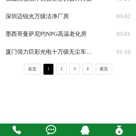
深圳迈锐光万级洁净厂房
03-02
墨西哥曼萨尼约NPG高温老化房
03-01
厦门强力巨彩光电十万级无尘车间案例
01-10
1
2
3
4
首页
尾页


󰇇
󰁮