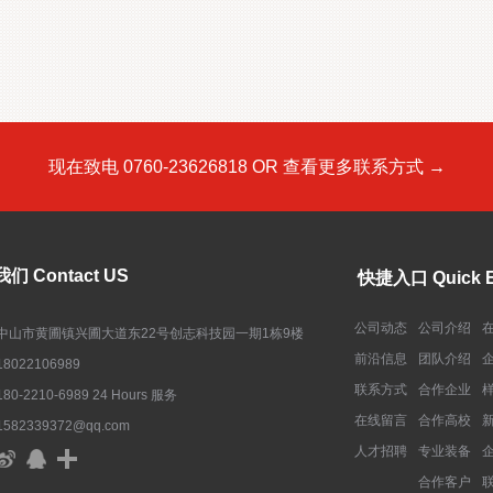
现在致电 0760-23626818 OR 查看更多联系方式 →
们 Contact US
快捷入口 Quick E
公司动态
公司介绍
中山市黄圃镇兴圃大道东22号创志科技园一期1栋9楼
前沿信息
团队介绍
18022106989
联系方式
合作企业
180-2210-6989 24 Hours 服务
在线留言
合作高校
1582339372@qq.com
人才招聘
专业装备
合作客户