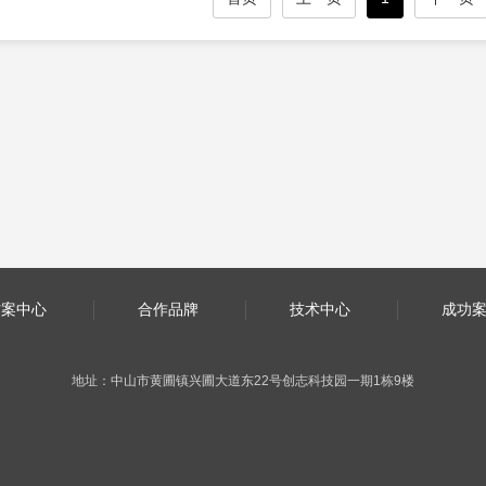
方案中心
合作品牌
技术中心
成功
地址：中山市黄圃镇兴圃大道东22号创志科技园一期1栋9楼